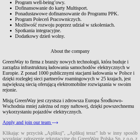
Program well-being’owy.
Dofinansowanie do karty Multisport.
Ponadustawowe dofinansowanie do Programu PPK.
Program Poleceń Pracowniczych.
Możliwość rozwoju poprzez udział w szkoleniach.
Spotkania integracyjne.
Dodatkowy dzień wolny.
About the company
GreenWay to firma z branży nowych technologii, która buduje i
zarządza infrastrukturą ładowania samochodów elektrycznych w
Europie. Z ponad 1000 publicznymi stacjami ładowania w Polsce i
dzięki rozległej sieci partnerów roamingowych w 25 krajach, jest
największą siecią oferującą elektromobilne rozwiązania w swoim
rejonie.
Misją GreenWay jest czystsza i zdrowsza Europa Środkowo-
Wschodnia mniej zależna od ropy naftowej, dzięki powszechnemu
wykorzystaniu pojazdów elektrycznych.
Apply and join our team
Klikając w przycisk „Aplikuj”, „Aplikuj teraz” lub w inny sposób
wysyłając zgłoszenie rekrutacyjne do GreenWay Polska Sp. z o.o. z