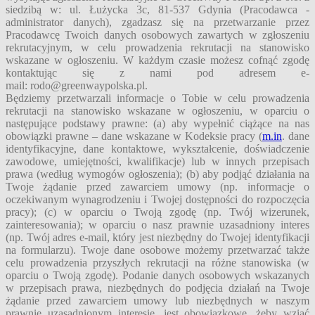
siedzibą w: ul. Łużycka 3c, 81-537 Gdynia (Pracodawca -
administrator danych), zgadzasz się na przetwarzanie przez
Pracodawcę Twoich danych osobowych zawartych w zgłoszeniu
rekrutacyjnym, w celu prowadzenia rekrutacji na stanowisko
wskazane w ogłoszeniu. W każdym czasie możesz cofnąć zgodę
kontaktując się z nami pod adresem e-
mail:
rodo@greenwaypolska.pl
.
Będziemy przetwarzali informacje o Tobie w celu prowadzenia
rekrutacji na stanowisko wskazane w ogłoszeniu, w oparciu o
następujące podstawy prawne: (a) aby wypełnić ciążące na nas
obowiązki prawne – dane wskazane w Kodeksie pracy (
m.in
. dane
identyfikacyjne, dane kontaktowe, wykształcenie, doświadczenie
zawodowe, umiejętności, kwalifikacje) lub w innych przepisach
prawa (według wymogów ogłoszenia); (b) aby podjąć działania na
Twoje żądanie przed zawarciem umowy (np. informacje o
oczekiwanym wynagrodzeniu i Twojej dostępności do rozpoczęcia
pracy); (c) w oparciu o Twoją zgodę (np. Twój wizerunek,
zainteresowania); w oparciu o nasz prawnie uzasadniony interes
(np. Twój adres e-mail, który jest niezbędny do Twojej identyfikacji
na formularzu). Twoje dane osobowe możemy przetwarzać także
celu prowadzenia przyszłych rekrutacji na różne stanowiska (w
oparciu o Twoją zgodę). Podanie danych osobowych wskazanych
w przepisach prawa, niezbędnych do podjęcia działań na Twoje
żądanie przed zawarciem umowy lub niezbędnych w naszym
prawnie uzasadnionym interesie, jest obowiązkowe, żeby wziąć