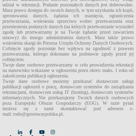
udział w rekrutacji. Podanie pozostałych danych jest dobrowolne.
Masz prawo dostępu do swoich danych, w tym uzyskania ich kopii,
sprostowania danych, żądania ich usunięcia, ograniczenia
przetwarzania, wniesienia sprzeciwu wobec przetwarzania oraz
przeniesienia podanych danych (na których przetwarzanie wyraziłeś
zgodę lub przetwarzamy je na Twoje żądanie przed zawarciem
umowy) do innego administratora danych. Masz także prawo
wniesienia skargi do Prezesa Urzędu Ochrony Danych Osobowych.
Cofnięcie zgody pozostaje bez wpływu na zgodność z prawem
przetwarzania, którego dokonano na podstawie zgody przed jej
cofnięciem.
Twoje dane osobowe przetwarzamy w celu prowadzenia rekrutacji
na stanowisko wskazane w ogłoszeniu przez okres: maks. 1 roku od
zakończenia publikacji ogłoszenia.
Twoje dane osobowe możemy przekazać dostawcom usługi
publikacji ogłoszeń o pracę, dostawcom systemów do zarządzania
rekrutacjami, dostawcom usług IT (hosting), dostawcom systemów
informatycznych. Nie przekazujemy Twoich danych osobowych
poza Europejski Obszar Gospodarczy (EOG). W razie pytań
możesz się z nami skontaktować pod adresem e-
mail:
rodo@greenwaypolska.pl
.