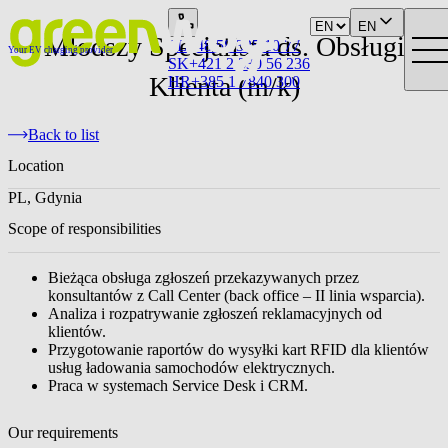
EN
Młodszy Specjalista ds. Obsługi
PL
+48 58 325 10 77
Your EV charging provider
SK
+421 2 330 56 236
Klienta (m/k)
HR
+385 1 7840 300
Back to list
Location
PL, Gdynia
Scope of responsibilities
Bieżąca obsługa zgłoszeń przekazywanych przez
konsultantów z Call Center (back office – II linia wsparcia).
Analiza i rozpatrywanie zgłoszeń reklamacyjnych od
klientów.
Przygotowanie raportów do wysyłki kart RFID dla klientów
usług ładowania samochodów elektrycznych.
Praca w systemach Service Desk i CRM.
Our requirements