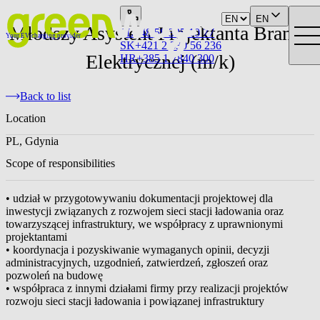
EN
Młodszy Asystent Projektanta Branży
PL
+48 58 325 10 77
Your EV charging provider
SK
+421 2 330 56 236
Elektrycznej (m/k)
HR
+385 1 7840 300
Back to list
Location
PL, Gdynia
Scope of responsibilities
• udział w przygotowywaniu dokumentacji projektowej dla
inwestycji związanych z rozwojem sieci stacji ładowania oraz
towarzyszącej infrastruktury, we współpracy z uprawnionymi
projektantami
• koordynacja i pozyskiwanie wymaganych opinii, decyzji
administracyjnych, uzgodnień, zatwierdzeń, zgłoszeń oraz
pozwoleń na budowę
• współpraca z innymi działami firmy przy realizacji projektów
rozwoju sieci stacji ładowania i powiązanej infrastruktury