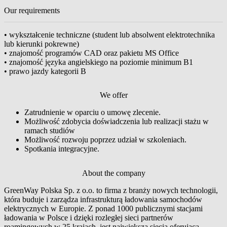
Our requirements
• wykształcenie techniczne (student lub absolwent elektrotechnika
lub kierunki pokrewne)
• znajomość programów CAD oraz pakietu MS Office
• znajomość języka angielskiego na poziomie minimum B1
• prawo jazdy kategorii B
We offer
Zatrudnienie w oparciu o umowę zlecenie.
Możliwość zdobycia doświadczenia lub realizacji stażu w
ramach studiów
Możliwość rozwoju poprzez udział w szkoleniach.
Spotkania integracyjne.
About the company
GreenWay Polska Sp. z o.o. to firma z branży nowych technologii,
która buduje i zarządza infrastrukturą ładowania samochodów
elektrycznych w Europie. Z ponad 1000 publicznymi stacjami
ładowania w Polsce i dzięki rozległej sieci partnerów
roamingowych w 25 krajach, jest największą siecią oferującą