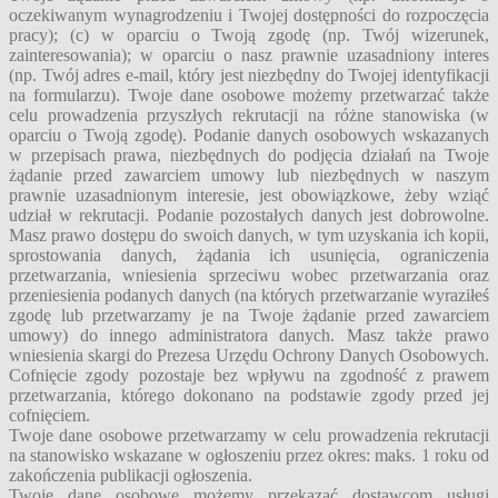
oczekiwanym wynagrodzeniu i Twojej dostępności do rozpoczęcia
pracy); (c) w oparciu o Twoją zgodę (np. Twój wizerunek,
zainteresowania); w oparciu o nasz prawnie uzasadniony interes
(np. Twój adres e-mail, który jest niezbędny do Twojej identyfikacji
na formularzu). Twoje dane osobowe możemy przetwarzać także
celu prowadzenia przyszłych rekrutacji na różne stanowiska (w
oparciu o Twoją zgodę). Podanie danych osobowych wskazanych
w przepisach prawa, niezbędnych do podjęcia działań na Twoje
żądanie przed zawarciem umowy lub niezbędnych w naszym
prawnie uzasadnionym interesie, jest obowiązkowe, żeby wziąć
udział w rekrutacji. Podanie pozostałych danych jest dobrowolne.
Masz prawo dostępu do swoich danych, w tym uzyskania ich kopii,
sprostowania danych, żądania ich usunięcia, ograniczenia
przetwarzania, wniesienia sprzeciwu wobec przetwarzania oraz
przeniesienia podanych danych (na których przetwarzanie wyraziłeś
zgodę lub przetwarzamy je na Twoje żądanie przed zawarciem
umowy) do innego administratora danych. Masz także prawo
wniesienia skargi do Prezesa Urzędu Ochrony Danych Osobowych.
Cofnięcie zgody pozostaje bez wpływu na zgodność z prawem
przetwarzania, którego dokonano na podstawie zgody przed jej
cofnięciem.
Twoje dane osobowe przetwarzamy w celu prowadzenia rekrutacji
na stanowisko wskazane w ogłoszeniu przez okres: maks. 1 roku od
zakończenia publikacji ogłoszenia.
Twoje dane osobowe możemy przekazać dostawcom usługi