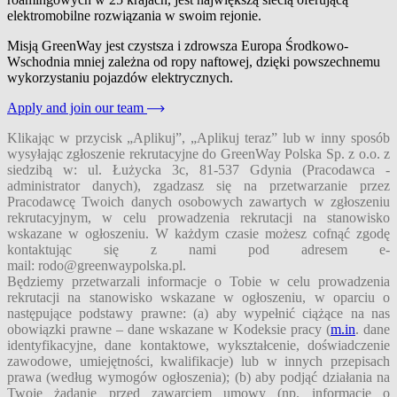
elektromobilne rozwiązania w swoim rejonie.
Misją GreenWay jest czystsza i zdrowsza Europa Środkowo-
Wschodnia mniej zależna od ropy naftowej, dzięki powszechnemu
wykorzystaniu pojazdów elektrycznych.
Apply and join our team
Klikając w przycisk „Aplikuj”, „Aplikuj teraz” lub w inny sposób
wysyłając zgłoszenie rekrutacyjne do GreenWay Polska Sp. z o.o. z
siedzibą w: ul. Łużycka 3c, 81-537 Gdynia (Pracodawca -
administrator danych), zgadzasz się na przetwarzanie przez
Pracodawcę Twoich danych osobowych zawartych w zgłoszeniu
rekrutacyjnym, w celu prowadzenia rekrutacji na stanowisko
wskazane w ogłoszeniu. W każdym czasie możesz cofnąć zgodę
kontaktując się z nami pod adresem e-
mail:
rodo@greenwaypolska.pl
.
Będziemy przetwarzali informacje o Tobie w celu prowadzenia
rekrutacji na stanowisko wskazane w ogłoszeniu, w oparciu o
następujące podstawy prawne: (a) aby wypełnić ciążące na nas
obowiązki prawne – dane wskazane w Kodeksie pracy (
m.in
. dane
identyfikacyjne, dane kontaktowe, wykształcenie, doświadczenie
zawodowe, umiejętności, kwalifikacje) lub w innych przepisach
prawa (według wymogów ogłoszenia); (b) aby podjąć działania na
Twoje żądanie przed zawarciem umowy (np. informacje o