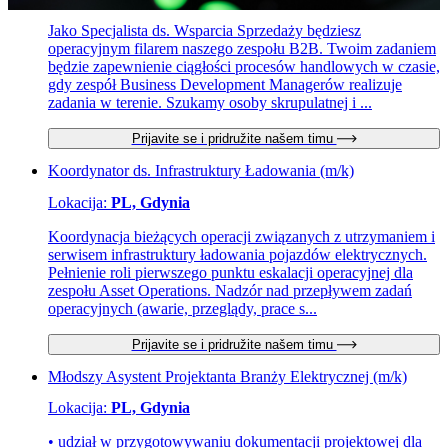
Jako Specjalista ds. Wsparcia Sprzedaży będziesz
operacyjnym filarem naszego zespołu B2B. Twoim zadaniem
będzie zapewnienie ciągłości procesów handlowych w czasie,
gdy zespół Business Development Managerów realizuje
zadania w terenie. Szukamy osoby skrupulatnej i ...
Prijavite se i pridružite našem timu
Koordynator ds. Infrastruktury Ładowania (m/k)
Lokacija:
PL, Gdynia
Koordynacja bieżących operacji związanych z utrzymaniem i
serwisem infrastruktury ładowania pojazdów elektrycznych.
Pełnienie roli pierwszego punktu eskalacji operacyjnej dla
zespołu Asset Operations. Nadzór nad przepływem zadań
operacyjnych (awarie, przeglądy, prace s...
Prijavite se i pridružite našem timu
Młodszy Asystent Projektanta Branży Elektrycznej (m/k)
Lokacija:
PL, Gdynia
• udział w przygotowywaniu dokumentacji projektowej dla