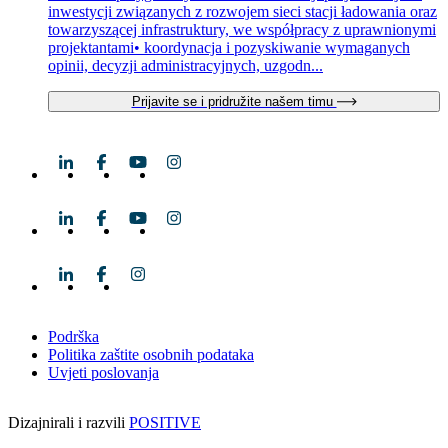
inwestycji związanych z rozwojem sieci stacji ładowania oraz
towarzyszącej infrastruktury, we współpracy z uprawnionymi
projektantami• koordynacja i pozyskiwanie wymaganych
opinii, decyzji administracyjnych, uzgodn...
Prijavite se i pridružite našem timu
Podrška
Politika zaštite osobnih podataka
Uvjeti poslovanja
Dizajnirali i razvili
POSITIVE