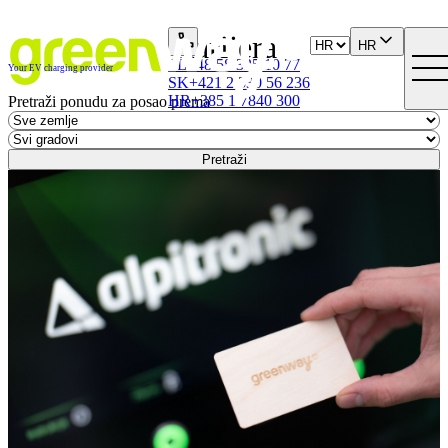
Karijera
HR
PL
+48 58 325 10 77
Your EV charging provider
SK
+421 2 330 56 236
HR
+385 1 7840 300
Pretraži ponudu za posao prema
Pretraži
Młodszy Specjalista ds. Obsługi Klienta (m/k)
Lokacija:
PL, Gdynia
Bieżąca obsługa zgłoszeń przekazywanych przez
konsultantów z Call Center (back office – II linia wsparcia).
Analiza i rozpatrywanie zgłoszeń reklamacyjnych od
klientów. Przygotowanie raportów do wysyłki kart RFID dla
klientów usług ładowania samochodów elektryczn...
Prijavite se i pridružite našem timu
Specjalista ds. Wsparcia Sprzedaży B2B (m/k)
Lokacija:
PL, Gdynia